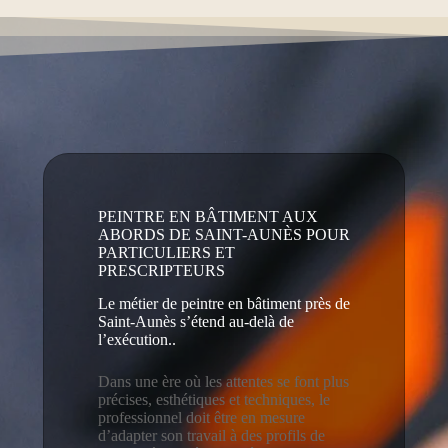
PEINTRE EN BÂTIMENT AUX
ABORDS DE SAINT-AUNÈS POUR
PARTICULIERS ET
PRESCRIPTEURS
Le métier de peintre en bâtiment près de
Saint-Aunès s’étend au‑delà de
l’exécution..
Dans une ère où les attentes se font plus
précises, esthétiques et techniques, le
professionnel doit être en mesure
d’adapter son travail à des profils de