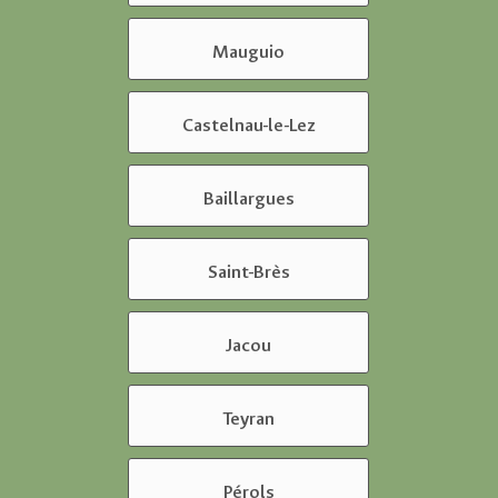
Mauguio
Castelnau-le-Lez
Baillargues
Saint-Brès
Jacou
Teyran
Pérols