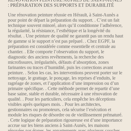
: PRÉPARATION DES SUPPORTS ET DURABILITÉ
Une rénovation peinture réussie en Hérault, à Saint-Aunès a
pour point de départ la préparation du support. . C’est un fait
technique souvent minoré, alors qu’il conditionne l’adhérence,
la régularité, la résistance, l’esthétique et la longévité du
résultat. . Une peinture de qualité ne garantit pas un rendu haut
de gamme si le support n’est pas préparé. . Chez EGPF, la
préparation est considérée comme essentielle et centrale au
chantier. . Elle comporte l’observation du support, le
diagnostic des anciens revêtements, la recherche des
microfissures, irrégularités, défauts d’absorption, zones
farinantes ou traces d’humidité, puis les corrections avant
peinture. . Selon les cas, les interventions peuvent porter sur le
nettoyage, le grattage, le ponçage, les reprises d’enduits, le
ragréage de zones, et l’application d’une impression ou d’un
primaire spécifique. . Cette méthode permet de repartir d’une
base saine, stable et durable, nécessaire à une rénovation de
qualité. . Pour les particuliers, cela empêche les déceptions
visibles après quelques mois. . Pour les architectes,
gestionnaires ou promoteurs, cela sécurise l’exécution et
module les risques de désordre ou de vieillissement prématuré.
. Cette logique de préparation rigoureuse est d’une importance
accrue sur les biens anciens à Saint-Aunès, les maisons
rénovées par étapes, les appartements avec plusieurs couches