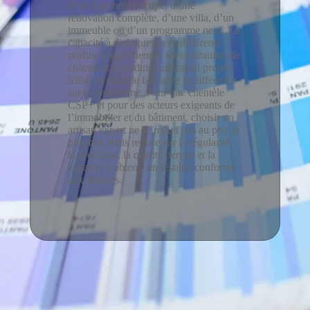
d’un logement occupé, d’une
rénovation complète, d’une villa, d’un
immeuble ou d’un programme neuf..La
capacité à dialoguer avec différents
profils, à appréhender les contraintes de
chacun et à produire un travail propre,
lisible et durable fait toute la différence
sur le long terme..Pour une clientèle
CSP+ et pour des acteurs exigeants de
l’immobilier et du bâtiment, choisir un
artisan expert ne se réduit pas au prix le
plus bas, mais repose sur la régularité,
la précision, la qualité perçue et la
capacité à obtenir un résultat conforme
aux attentes..