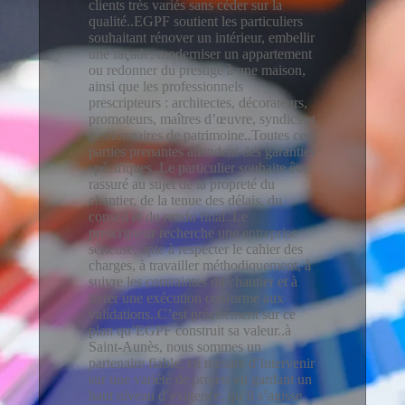
clients très variés sans céder sur la
qualité..EGPF soutient les particuliers
souhaitant rénover un intérieur, embellir
une façade, moderniser un appartement
ou redonner du prestige à une maison,
ainsi que les professionnels
prescripteurs : architectes, décorateurs,
promoteurs, maîtres d’œuvre, syndics et
gestionnaires de patrimoine..Toutes ces
parties prenantes attendent des garanties
spécifiques..Le particulier souhaite être
rassuré au sujet de la propreté du
chantier, de la tenue des délais, du
conseil et du rendu final..Le
prescripteur recherche une entreprise
sérieuse, apte à respecter le cahier des
charges, à travailler méthodiquement, à
suivre les contraintes du chantier et à
livrer une exécution conforme aux
validations..C’est précisément sur ce
plan qu’EGPF construit sa valeur..à
Saint-Aunès, nous sommes un
partenaire fiable, en mesure d’intervenir
sur une variété de projets en gardant un
haut niveau d’exigence, qu’il s’agisse