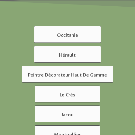
Occitanie
Hérault
Peintre Décorateur Haut De Gamme
Le Crès
Jacou
Montpellier