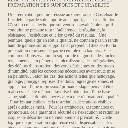
PRÉPARATION DES SUPPORTS ET DURABILITÉ
Une rénovation peinture réussie aux environs de Castelnau-le-
Lez débute par le soin apporté au support, pas par la finition. .
C’est un constat technique souvent sous‑évalué, alors qu’il
conditionne presque tout : l’adhérence, la régularité, la
résistance, l’esthétique et la longévité du résultat. . Une
peinture, quelle qu’en soit la qualité, ne donnera pas un rendu
haut de gamme sur un support mal préparé. . Chez EGPF, la
préparation représente la partie centrale du chantier. . Elle
comprend l’observation du support, le diagnostic des anciens
revêtements, le repérage des microfissures, des irrégularités,
des défauts d’absorption, des zones farinantes ou des traces
d’humidité, puis les corrections nécessaires avant toute mise
en peinture. . Selon les cas, des actions telles que nettoyage,
grattage, ponçage, reprises d’enduits, ragréage de zones, et
application d’une impression/ primaire adapté peuvent être
réalisées. . Cette méthode favorise l’obtention d’une base
saine, stable et durable, nécessaire à une rénovation de qualité.
. Pour les particuliers, cela restreint les déceptions visibles
après quelques mois. . Pour les architectes, gestionnaires ou
promoteurs, cela garantit la sécurité de l’exécution et réduit les
risques de désordre ou de vieillissement prématuré. . Cette
logique de préparation rigoureuse est indispensable sur les
biens anciens aux environs de Castelnau-le-Lez, les maisons