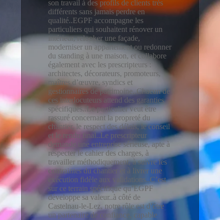
son travail à des profils de clients très
différents sans jamais perdre en
qualité..EGPF accompagne les
particuliers qui souhaitent rénover un
intérieur, relooker une façade,
moderniser un appartement ou redonner
du standing à une maison, et collabore
également avec les prescripteurs :
architectes, décorateurs, promoteurs,
maîtres d’œuvre, syndics et
gestionnaires de patrimoine..Chacun de
ces interlocuteurs attend des garanties
spécifiques..Le particulier veut être
rassuré concernant la propreté du
chantier, le respect des délais, le conseil
et le rendu final..Le prescripteur
demande une entreprise sérieuse, apte à
respecter le cahier des charges, à
travailler méthodiquement, à suivre les
contraintes du chantier et à livrer une
exécution fidèle aux validations..C’est
sur ce terrain spécifique qu’EGPF
développe sa valeur..à côté de
Castelnau-le-Lez, notre rôle est d’être
un partenaire de confiance, capable