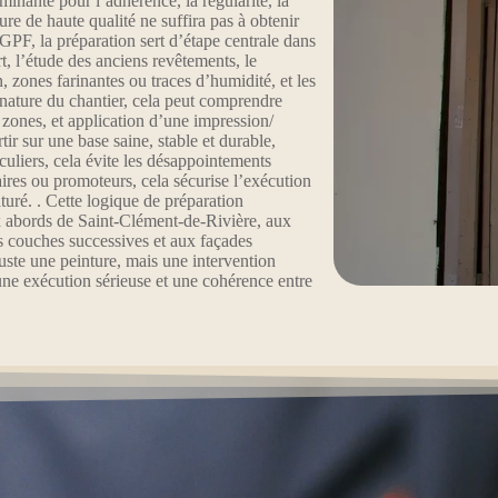
rminante pour l’adhérence, la régularité, la
ture de haute qualité ne suffira pas à obtenir
PF, la préparation sert d’étape centrale dans
t, l’étude des anciens revêtements, le
n, zones farinantes ou traces d’humidité, et les
 nature du chantier, cela peut comprendre
 zones, et application d’une impression/
tir sur une base saine, stable et durable,
culiers, cela évite les désappointements
aires ou promoteurs, cela sécurise l’exécution
aturé. . Cette logique de préparation
x abords de Saint-Clément-de-Rivière, aux
s couches successives et aux façades
ste une peinture, mais une intervention
ne exécution sérieuse et une cohérence entre