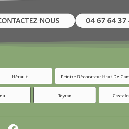
CONTACTEZ-NOUS
04 67 64 37
Hérault
Peintre Décorateur Haut De G
cou
Teyran
Casteln