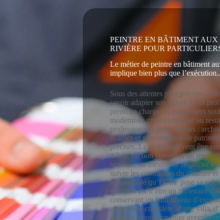
PEINTRE EN BÂTIMENT AUX
RIVIÈRE POUR PARTICULIER
Le métier de peintre en bâtiment a
implique bien plus que l’exécution.
Sous des attentes plus précises, est
savoir adapter son travail à des pro
prend en charge les particuliers souh
moderniser un appartement ou restit
professionnels prescripteurs : archi
syndics et gestionnaires de patrimoi
précises..Le particulier veut être c
délais, du bon conseil et du rendu f
sérieuse, en mesure de respecter le
suivre les contraintes du chantier e
terrain ciblé qu’EGPF pose sa valeu
vocation est d’être un partenaire fia
conservant un haut niveau d’exigen
rénovation complète, d’une villa,
aptitude à communiquer avec divers 