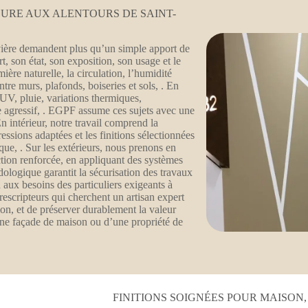
EURE AUX ALENTOURS DE SAINT-
vière demandent plus qu’un simple apport de
, son état, son exposition, son usage et le
mière naturelle, la circulation, l’humidité
ntre murs, plafonds, boiseries et sols, . En
, UV, pluie, variations thermiques,
e agressif, . EGPF assume ces sujets avec une
 intérieur, notre travail comprend la
essions adaptées et les finitions sélectionnées
que, . Sur les extérieurs, nous prenons en
ction renforcée, en appliquant des systèmes
ologique garantit la sécurisation des travaux
 aux besoins des particuliers exigeants à
escripteurs qui cherchent un artisan expert
ion, et de préserver durablement la valeur
d’une façade de maison ou d’une propriété de
FINITIONS SOIGNÉES POUR MAISON