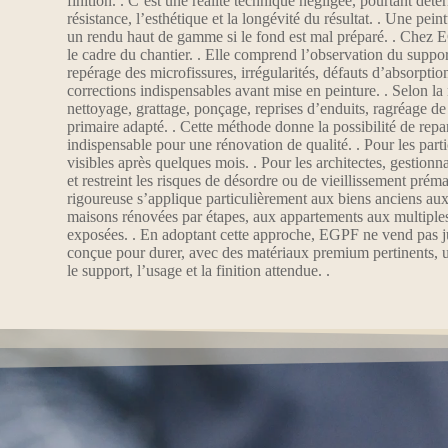
finition. . C’est une réalité technique négligée, pourtant déte
résistance, l’esthétique et la longévité du résultat. . Une pein
un rendu haut de gamme si le fond est mal préparé. . Chez EG
le cadre du chantier. . Elle comprend l’observation du suppor
repérage des microfissures, irrégularités, défauts d’absorptio
corrections indispensables avant mise en peinture. . Selon la
nettoyage, grattage, ponçage, reprises d’enduits, ragréage de
primaire adapté. . Cette méthode donne la possibilité de repar
indispensable pour une rénovation de qualité. . Pour les parti
visibles après quelques mois. . Pour les architectes, gestionn
et restreint les risques de désordre ou de vieillissement prém
rigoureuse s’applique particulièrement aux biens anciens au
maisons rénovées par étapes, aux appartements aux multiple
exposées. . En adoptant cette approche, EGPF ne vend pas ju
conçue pour durer, avec des matériaux premium pertinents, u
le support, l’usage et la finition attendue. .