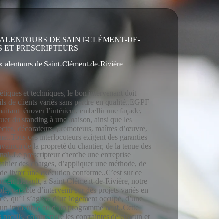
 ALENTOURS DE SAINT-CLÉMENT-DE-
S ET PRESCRIPTEURS
ux alentours de Saint-Clément-de-Rivière
.
hétiques et techniques, le bon intervenant doit
fils de clients variés sans perdre en qualité..EGPF
aitant rénover l’intérieur, embellir une façade,
uer du standing à une maison, ainsi que les
tectes, décorateurs, promoteurs, maîtres d’œuvre,
ne..Tous ces interlocuteurs exigent des garanties
onvaincu de la propreté du chantier, de la tenue des
inal..Le prescripteur cherche une entreprise
 cahier des charges, d’appliquer une méthode, de
t de livrer une exécution conforme..C’est sur ce
r..en Hérault, à Saint-Clément-de-Rivière, notre
ble, capable d’intervenir sur des projets variés en
ce, qu’il s’agisse d’un logement occupé, d’une
 d’un immeuble ou d’un programme neuf..Cette
profils, comprendre les contraintes de chacun et