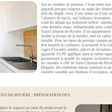
Sur un chantier de peinture, l’écart entre un
apparaît presque toujours au stade des finitions
delà du simple choix d’une teinte ou d’une m
l’absence de traces, une brillance homogène, d
voilà les détails qui traduisent netteté, stan
cette dernière étape, indispensable pour cond
Saint-Clément-de-Rivière, d’un appartement o
facilite la lecture de la lumière, met en valeu
durable. Pour les biens de prestige comme pou
doit inspirer la confiance, la propreté et la c
cages d’escalier, entrées, pièces de réception 
apparent. EGPF applique ainsi la même rigueur
garantissant la qualité du support, la tension d
du chantier. à côté de Saint-Clément-de-Riviè
élégants, des extérieurs mieux valorisés et un
clientèle sensible aux finitions d’exception, a
NT-DE-RIVIÈRE : PRÉPARATION DES
lace le support au cœur du projet avant la