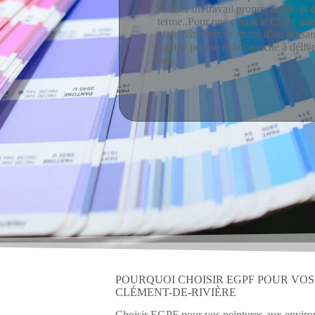
réaliser un travail propre, lisible et 
terme..Pour une clientèle CSP+ ains
et du bâtiment, le choix d’un artisan 
qualité perçue et la capacité à déliv
bas..
POURQUOI CHOISIR EGPF POUR VOS
CLÉMENT-DE-RIVIÈRE
Choisir EGPF pour vos peintures aux environs