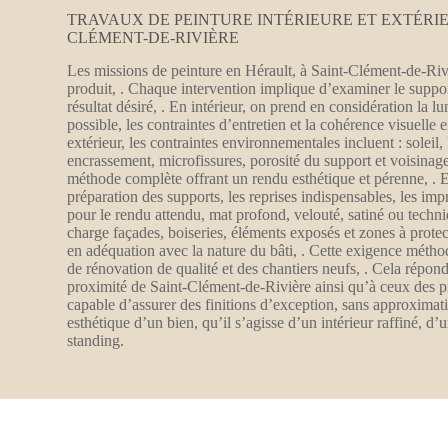
TRAVAUX DE PEINTURE INTÉRIEURE ET EXTÉRI
CLÉMENT-DE-RIVIÈRE
Les missions de peinture en Hérault, à Saint-Clément-de-Ri
produit, . Chaque intervention implique d’examiner le support
résultat désiré, . En intérieur, on prend en considération la lu
possible, les contraintes d’entretien et la cohérence visuelle e
extérieur, les contraintes environnementales incluent : soleil
encrassement, microfissures, porosité du support et voisinag
méthode complète offrant un rendu esthétique et pérenne, . En
préparation des supports, les reprises indispensables, les impr
pour le rendu attendu, mat profond, velouté, satiné ou techni
charge façades, boiseries, éléments exposés et zones à prote
en adéquation avec la nature du bâti, . Cette exigence méthod
de rénovation de qualité et des chantiers neufs, . Cela répond
proximité de Saint-Clément-de-Rivière ainsi qu’à ceux des pr
capable d’assurer des finitions d’exception, sans approximat
esthétique d’un bien, qu’il s’agisse d’un intérieur raffiné, 
standing.