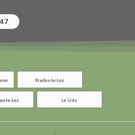
 47
amme
Prades-le-Lez
au-le-Lez
Le Crès